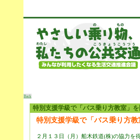
Back
特別支援学級で「バス乗り方教室」を
特別支援学級で「バス乗り方教
２月１３日（月）船木鉄道(株)の協力を