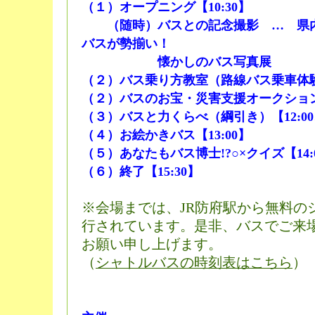
（１）オープニング【10:30】
（随時）バスとの記念撮影 … 県内
バスが勢揃い！
懐かしのバス写真展
（２）バス乗り方教室（路線バス乗車体験）【1
（２）バスのお宝・災害支援オークション【11
（３）バスと力くらべ（綱引き）【12:00、
（４）お絵かきバス【13:00】
（５）あなたもバス博士!?○×クイズ【14:
（６）終了【15:30】
※会場までは、JR防府駅から無料の
行されています。是非、バスでご来
お願い申し上げます。
（
シャトルバスの時刻表はこちら
）