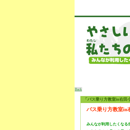
Back
「バス乗り方教室in右田
バス乗り方教室in
みんなが利用したくなる