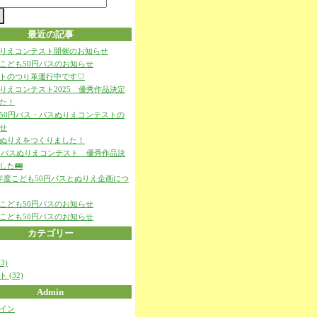
最近の記事
りえコンテスト開催のお知らせ
こども50円バスのお知らせ
トのつり革運行中です♡
りえコンテスト2025 優秀作品決定
た！
50円バス・バスぬりえコンテストの
せ
ぬりえをつくりました！
024バスぬりえコンテスト 優秀作品決
した🚌
年度こども50円バスとぬりえ企画につ
こども50円バスのお知らせ
こども50円バスのお知らせ
カテゴリー
3)
 (32)
Admin
イン