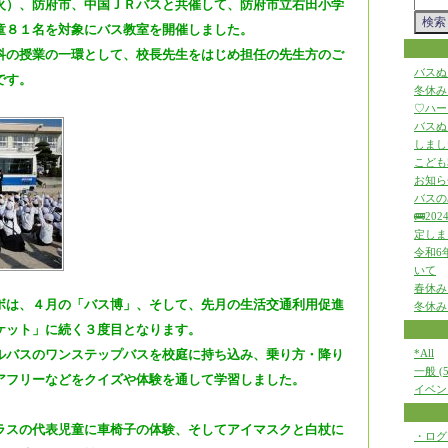
火）、防府市、中国ＪＲバスと共催して、防府市立右田小学
童８１名を対象にバス教室を開催しました。
科の授業の一環として、校長先生をはじめ担任の先生方のご
バスぬ
です。
冬休み
♡ハー
バスぬ
しまし
こども
お知ら
バスの
🚌2
定しま
令和6
いて
春休み
ボは、４月の「バス博」、そして、先月の生活交通利用促進
冬休み
ケット」に続く３度目となります。
ルバスのワンステップバスを校庭に持ち込み、乗り方・降り
*All
一般 (5
アフリーなどをクイズや体験を通して学習しました。
イベント
ラスの代表児童に車椅子の体験、そしてアイマスクと白杖に
・ログ