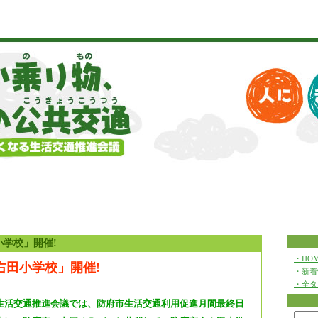
小学校」開催!
・HO
右田小学校」開催!
・新着
・全タ
生活交通推進会議では、防府市生活交通利用促進月間最終日