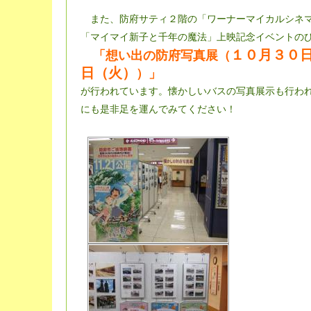
また、防府サティ２階の「ワーナーマイカルシネマ
「マイマイ新子と千年の魔法」上映記念イベントの
１０月３０
「想い出の防府写真展（
日（火）
）」
が行われています。懐かしいバスの写真展示も行わ
にも是非足を運んでみてください！